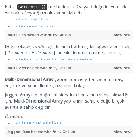
Hatta
methodunda
0
veya
1
değerini verecek
GetLength()
olursak,
i
(veya
j
) uzunluklarını alabiliriz.
multi.GetLength(0) // 10
multi.GetLength(1) // 30
multi-1.cs
hosted with ❤ by
GitHub
view raw
Doğal olarak,
multi
değişkeninin herhangi bir öğesine erişmek,
{
1.rakam
x
i
+
2.rakam
} indexli elemana erişmek demek;
multi[5, 6]; // 5 x 10 + 6 = 56. öğeye erişiliyor
multi-2.cs
hosted with ❤ by
GitHub
view raw
Multi-Dimensional Array
yapılarında veriyi hafızada tutmak,
erişmek ve güncellemek, nispeten kolay.
Jagged Array
ise, doğrusal bir hafıza haritasına sahip olmadığı
için,
Multi-Dimensional Array
yapılarının sahip olduğu birçok
avantaja sahip değildir.
Örneğin,
var jagged = new int[10][30];
jagged-0.cs
hosted with ❤ by
GitHub
view raw