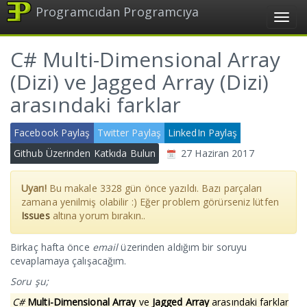
Programcıdan Programcıya
Menu
C# Multi-Dimensional Array
(Dizi) ve Jagged Array (Dizi)
arasındaki farklar
Facebook Paylaş
Twitter Paylaş
LinkedIn Paylaş
Github Üzerinden Katkıda Bulun
27 Haziran 2017
Uyarı!
Bu makale
3328
gün önce yazıldı. Bazı parçaları
zamana yenilmiş olabilir :) Eğer problem görürseniz lütfen
Issues
altına yorum bırakın..
Birkaç hafta önce
email
üzerinden aldığım bir soruyu
cevaplamaya çalışacağım.
Soru şu;
C#
Multi-Dimensional Array
ve
Jagged Array
arasındaki farklar