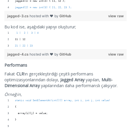
jagged[1] = new int[2] { 11, 12 }; 
jagged[2] = new int[3] { 21, 22, 23 };
jagged-3.cs
hosted with ❤ by
GitHub
view raw
Bu kod ise, aşağıdaki yapıyı oluşturur;
 1 |  2 |  3 | 4
11 | 12
21 | 22 | 23
jagged-4.cs
hosted with ❤ by
GitHub
view raw
Performans
Fakat
CLR
‘ın gerçekleştirdiği çeşitli performans
optimizasyonlarından dolayı,
Jagged Array
yapıları,
Multi-
Dimensional Array
yapılarından daha performanslı çalışıyor.
Örneğin,
static void SetElementAt(int[][] array, int i, int j, int value)
{
  array[i][j] = value;
}