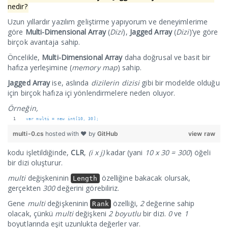
nedir?
Uzun yıllardır yazılım geliştirme yapıyorum ve deneyimlerime
göre
Multi-Dimensional Array
(
Dizi
),
Jagged Array
(
Dizi
)’ye göre
birçok avantaja sahip.
Öncelikle,
Multi-Dimensional Array
daha doğrusal ve basit bir
hafıza yerleşimine (
memory map
) sahip.
Jagged Array
ise, aslında
dizilerin dizisi
gibi bir modelde olduğu
için birçok hafıza içi yönlendirmelere neden oluyor.
Örneğin,
var multi = new int[10, 30];
multi-0.cs
hosted with ❤ by
GitHub
view raw
kodu işletildiğinde,
CLR
,
(i x j)
kadar (yani
10 x 30 = 300
) öğeli
bir dizi oluşturur.
multi
değişkeninin
özelliğine bakacak olursak,
Length
gerçekten
300
değerini görebiliriz.
Gene
multi
değişkeninin
özelliği,
2
değerine sahip
Rank
olacak, çünkü
multi
değişkeni
2 boyutlu
bir dizi.
0
ve
1
boyutlarında eşit uzunlukta değerler var.