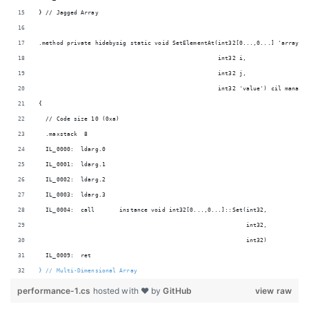
} // Jagged Array
.method private hidebysig static void SetElementAt(int32[0...,0...] 'array',
                                                   int32 i,
                                                   int32 j,
                                                   int32 'value') cil manage
{
  // Code size 10 (0xa)
  .maxstack  8
  IL_0000:  ldarg.0
  IL_0001:  ldarg.1
  IL_0002:  ldarg.2
  IL_0003:  ldarg.3
  IL_0004:  call       instance void int32[0...,0...]::Set(int32,
                                                           int32,
                                                           int32)
  IL_0009:  ret
} // Multi-Dimensional Array
performance-1.cs
hosted with ❤ by
GitHub
view raw