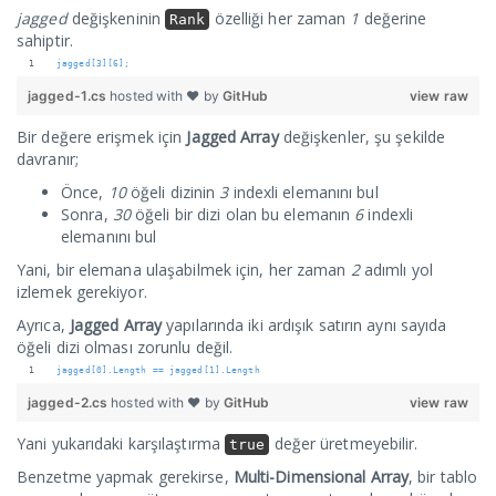
jagged
değişkeninin
özelliği her zaman
1
değerine
Rank
sahiptir.
jagged[3][6];
jagged-1.cs
hosted with ❤ by
GitHub
view raw
Bir değere erişmek için
Jagged Array
değişkenler, şu şekilde
davranır;
Önce,
10
öğeli dizinin
3
indexli elemanını bul
Sonra,
30
öğeli bir dizi olan bu elemanın
6
indexli
elemanını bul
Yani, bir elemana ulaşabilmek için, her zaman
2
adımlı yol
izlemek gerekiyor.
Ayrıca,
Jagged Array
yapılarında iki ardışık satırın aynı sayıda
öğeli dizi olması zorunlu değil.
jagged[0].Length == jagged[1].Length
jagged-2.cs
hosted with ❤ by
GitHub
view raw
Yani yukarıdaki karşılaştırma
değer üretmeyebilir.
true
Benzetme yapmak gerekirse,
Multi-Dimensional Array
, bir tablo