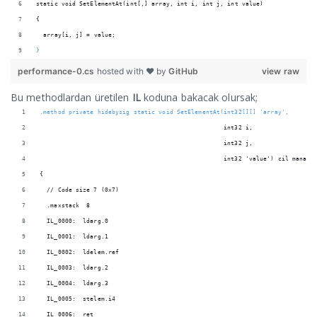
static void SetElementAt(int[,] array, int i, int j, int value)
{
  array[i, j] = value;
}
performance-0.cs
hosted with ❤ by
GitHub
view raw
Bu methodlardan üretilen
IL
koduna bakacak olursak;
.method private hidebysig static void SetElementAt(int32[][] 'array',
                                                   int32 i,
                                                   int32 j,
                                                   int32 'value') cil manage
{
  // Code size 7 (0x7)
  .maxstack  8
  IL_0000:  ldarg.0
  IL_0001:  ldarg.1
  IL_0002:  ldelem.ref
  IL_0003:  ldarg.2
  IL_0004:  ldarg.3
  IL_0005:  stelem.i4
  IL_0006:  ret