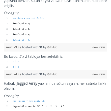
yapısına benzer, sütun sayısı ve satır sayısı tanımlanır, hücrelere
erişilir.
Örneğin;
var data = new int[2, 2];
data[0,0] = 1;
data[0,1] = 2;
data[1,0] = 3;
data[1,1] = 4;
multi-3.cs
hosted with ❤ by
GitHub
view raw
Bu kodu,
2 x 2
tabloya benzetebiliriz;
1 | 2
3 | 4
multi-4.cs
hosted with ❤ by
GitHub
view raw
Halbuki
Jagged Array
yapılarında sütun sayıları, her satırda farklı
olabilir.
Örneğin;
var jagged = new int[3][]; 
jagged[0] = new int[4] {  1,  2,  3,  4 }; 