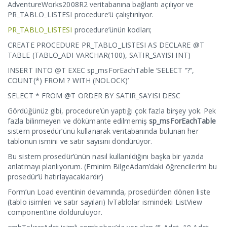
AdventureWorks2008R2 veritabanına bağlantı açılıyor ve
PR_TABLO_LISTESI procedure’ü çalıştırılıyor.
PR_TABLO_LISTESI
procedure’ünün kodları;
CREATE PROCEDURE PR_TABLO_LISTESI AS DECLARE @T
TABLE (TABLO_ADI VARCHAR(100), SATIR_SAYISI INT)
INSERT INTO @T EXEC sp_msForEachTable ‘SELECT ‘’?’’,
COUNT(*) FROM ? WITH (NOLOCK)’
SELECT * FROM @T ORDER BY SATIR_SAYISI DESC
Gördüğünüz gibi, procedure’ün yaptığı çok fazla birşey yok. Pek
fazla bilinmeyen ve dökümante edilmemiş
sp_msForEachTable
sistem prosedür’ünü kullanarak veritabanında bulunan her
tablonun ismini ve satır sayısını döndürüyor.
Bu sistem prosedür’ünün nasıl kullanıldığını başka bir yazıda
anlatmayı planlıyorum. (Eminim BilgeAdam’daki öğrencilerim bu
prosedür’ü hatırlayacaklardır)
Form’un Load eventinin devamında, prosedür’den dönen liste
(tablo isimleri ve satır sayıları) lvTablolar ismindeki ListView
component’ine dolduruluyor.