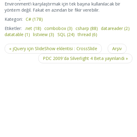
Environment’ı karşılaştırmak için tek başına kullanılacak bir
yöntem değil. Fakat en azından bir fikir verebilir.
Kategori:
C#
(178)
Etiketler:
.net
(18)
combobox
(3)
csharp
(88)
datareader
(2)
datatable
(1)
listview
(3)
SQL
(24)
thread
(6)
« jQuery için SlideShow eklentisi : CrossSlide
Arşiv
PDC 2009'da Silverlight 4 Beta yayınlandı »