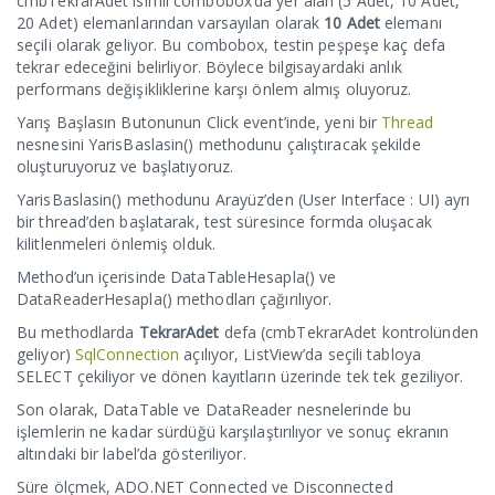
cmbTekrarAdet isimli combobox’da yer alan (5 Adet, 10 Adet,
20 Adet) elemanlarından varsayılan olarak
10 Adet
elemanı
seçili olarak geliyor. Bu combobox, testin peşpeşe kaç defa
tekrar edeceğini belirliyor. Böylece bilgisayardaki anlık
performans değişikliklerine karşı önlem almış oluyoruz.
Yarış Başlasın Butonunun Click event’inde, yeni bir
Thread
nesnesini YarisBaslasin() methodunu çalıştıracak şekilde
oluşturuyoruz ve başlatıyoruz.
YarisBaslasin() methodunu Arayüz’den (User Interface : UI) ayrı
bir thread’den başlatarak, test süresince formda oluşacak
kilitlenmeleri önlemiş olduk.
Method’un içerisinde DataTableHesapla() ve
DataReaderHesapla() methodları çağırılıyor.
Bu methodlarda
TekrarAdet
defa (cmbTekrarAdet kontrolünden
geliyor)
SqlConnection
açılıyor, ListView’da seçili tabloya
SELECT çekiliyor ve dönen kayıtların üzerinde tek tek geziliyor.
Son olarak, DataTable ve DataReader nesnelerinde bu
işlemlerin ne kadar sürdüğü karşılaştırılıyor ve sonuç ekranın
altındaki bir label’da gösteriliyor.
Süre ölçmek, ADO.NET Connected ve Disconnected