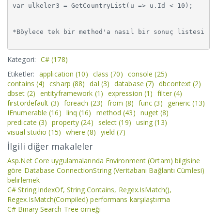
var ulkeler3 = GetCountryList(u => u.Id < 10);

*Böylece tek bir method'a nasıl bir sonuç listesi is
Kategori:
C#
(178)
Etiketler:
application
(10)
class
(70)
console
(25)
contains
(4)
csharp
(88)
dal
(3)
database
(7)
dbcontext
(2)
dbset
(2)
entityframework
(1)
expression
(1)
filter
(4)
firstordefault
(3)
foreach
(23)
from
(8)
func
(3)
generic
(13)
IEnumerable
(16)
linq
(16)
method
(43)
nuget
(8)
predicate
(3)
property
(24)
select
(19)
using
(13)
visual studio
(15)
where
(8)
yield
(7)
İlgili diğer makaleler
Asp.Net Core uygulamalarında Environment (Ortam) bilgisine
göre Database ConnectionString (Veritabanı Bağlantı Cümlesi)
belirlemek
C# String.IndexOf, String.Contains, Regex.IsMatch(),
Regex.IsMatch(Compiled) performans karşılaştırma
C# Binary Search Tree örneği