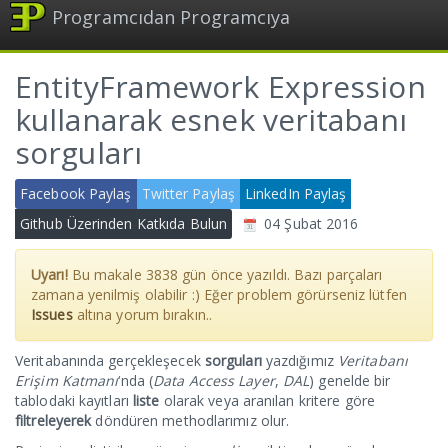
Programcıdan Programcıya
EntityFramework Expression
kullanarak esnek veritabanı
sorguları
Facebook Paylaş
Twitter Paylaş
LinkedIn Paylaş
Github Üzerinden Katkıda Bulun
04 Şubat 2016
Uyarı!
Bu makale
3838
gün önce yazıldı. Bazı parçaları
zamana yenilmiş olabilir :) Eğer problem görürseniz lütfen
Issues
altına yorum bırakın..
Veritabanında gerçekleşecek
sorguları
yazdığımız
Veritabanı
Erişim Katmanı
‘nda (
Data Access Layer
,
DAL
) genelde bir
tablodaki kayıtları
liste
olarak veya aranılan kritere göre
filtreleyerek
döndüren methodlarımız olur.