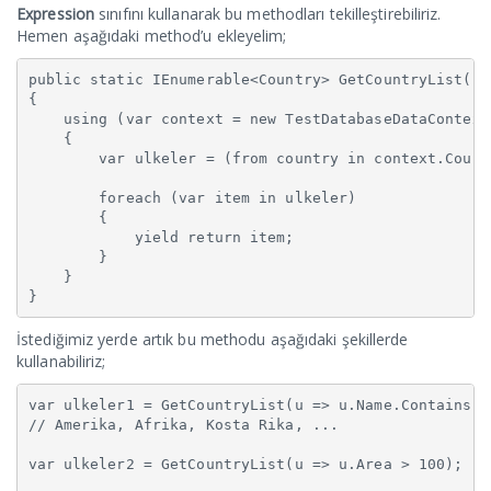
Expression
sınıfını kullanarak bu methodları tekilleştirebiliriz.
Hemen aşağıdaki method’u ekleyelim;
public static IEnumerable<Country> GetCountryList(Ex
{

    using (var context = new TestDatabaseDataContext(
    {

        var ulkeler = (from country in context.Count
        foreach (var item in ulkeler)

        {

            yield return item;

        }

    }

}
İstediğimiz yerde artık bu methodu aşağıdaki şekillerde
kullanabiliriz;
var ulkeler1 = GetCountryList(u => u.Name.Contains("r
// Amerika, Afrika, Kosta Rika, ...

var ulkeler2 = GetCountryList(u => u.Area > 100);
