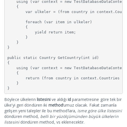
    using (var context = new TestDatabaseDataContext(
    {

        var ulkeler = (from country in context.Count
        foreach (var item in ulkeler)

        {

            yield return item;

        }

    }

}

public static Country GetCountry(int id)

{

    using (var context = new TestDatabaseDataContext(
    {

        return (from country in context.Countries se
    }

}
Böylece ülkelerin
listesini
ve aldığı
id
parametresine göre tek bir
ülke’yi geri döndüren iki
method
‘umuz olacak. Fakat zamanla
gelişen yeni talepler ile bu method’lara,
isme göre ülke listesini
döndüren method,
belli bir yüzölçümünden büyük ülkelerin
listesini
döndüren method, vs eklenecektir.