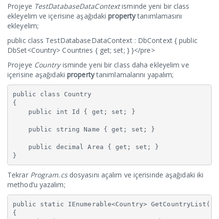
Projeye
TestDatabaseDataContext
isminde yeni bir class
ekleyelim ve içerisine aşağıdaki
property
tanımlamasını
ekleyelim;
public class TestDatabaseDataContext : DbContext { public
DbSet<Country> Countries { get; set; } }</pre>
Projeye
Country
isminde yeni bir class daha ekleyelim ve
içerisine aşağıdaki
property
tanımlamalarını yapalım;
public class Country

{

    public int Id { get; set; }

    public string Name { get; set; }

    public decimal Area { get; set; }

}
Tekrar
Program.cs
dosyasını açalım ve içerisinde aşağıdaki iki
method’u yazalım;
public static IEnumerable<Country> GetCountryList()

{
