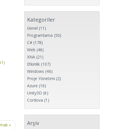
Kategoriler
Genel
(11)
Programlama
(50)
C#
(178)
Web
(46)
XNA
(21)
51)
Etkinlik
(107)
Windows
(46)
Proje Yönetimi
(2)
Azure
(16)
Unity3D
(6)
Cordova
(1)
Arşiv
amak »