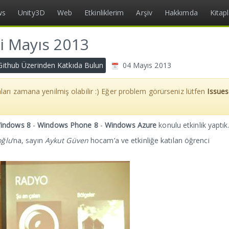
ws
Unity3D
Web
Etkinliklerim
Arşiv
Hakkımda
Kitap
ği Mayıs 2013
Github Üzerinden Katkıda Bulun
04 Mayıs 2013
ları zamana yenilmiş olabilir :) Eğer problem görürseniz lütfen
Issues
indows 8
-
Windows Phone 8
-
Windows Azure
konulu etkinlik yaptık
oğlu
‘na, sayın
Aykut Güven
hocam’a ve etkinliğe katılan öğrenci