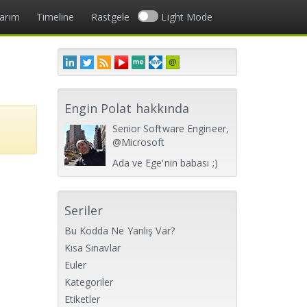
larım
Timeline
Rastgele
Light Mode
Engin Polat hakkında
Senior Software Engineer,
@Microsoft
Ada ve Ege'nin babası ;)
.
Seriler
Bu Kodda Ne Yanlış Var?
Kısa Sınavlar
Euler
Kategoriler
Etiketler