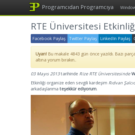
Programcıdan Programcıya
Windo
RTE Üniversitesi Etkinli
Facebook Paylaş
Twitter Paylaş
LinkedIn Paylaş
Uyarı!
Bu makale
4843
gün önce yazıldı. Bazı parça
altına yorum bırakın..
03 Mayıs 2013
tarihinde
Rize RTE Üniversitesinde
W
Etkinliği organize eden sevgili kardeşim
Rıdvan Şalcı
arkadaşlarıma
teşekkür ediyorum
.