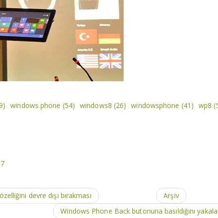
9)
windows phone
(54)
windows8
(26)
windowsphone
(41)
wp8
(
17
lliğini devre dışı bırakması
Arşiv
Windows Phone Back butonuna basıldığını yakal